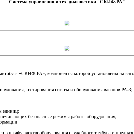
Система управления и тех. диагностики "СКИФ-РА"
втобуса «СКИФ-РА», компоненты которой установлены на вагонах
удования, тестирования систем и оборудования вагонов РА-3;
х единиц;
спечивающих безопасные режимы работы оборудования;
ормации.
н в шкафу электрооборудования служебного тамбура и предназн