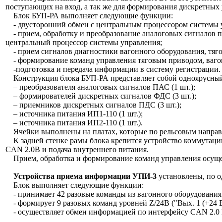
поступающих на вход, а так же для формирования дискретных
Блок БУП-РА выполняет следующие функции:
- двусторонний обмен с центральным процессором системы 
- прием, обработку и преобразование аналоговых сигналов п
центральный процессор системы управления;
- прием сигналов диагностики вагонного оборудования, тяго
- формирование команд управления тяговым приводом, вагонн
-подготовка и передача информации в систему регистрации.
Конструкция блока БУП-РА представляет собой одноярусный,
– преобразователя аналоговых сигналов ПАС (1 шт.);
– формирователей дискретных сигналов ФДС (3 шт.);
– приемников дискретных сигналов ПДС (3 шт.);
– источника питания ИП1-110 (1 шт.);
– источника питания ИП2-110 (1 шт.).
Ячейки выполнены на платах, которые по рельсовым направ
К задней стенке рамы блока крепится устройство коммутации
CAN 2.0В и подача внутреннего питания.
Прием, обработка и формирование команд управления осуще
Устройства приема информации УПИ-3
установлены, по о
Блок выполняет следующие функции:
- принимает 42 разовые команды из вагонного оборудования ур
- формирует 9 разовых команд уровней Z/24B ("Вых. 1 (+24 В
- осуществляет обмен информацией по интерфейсу CAN 2.0 