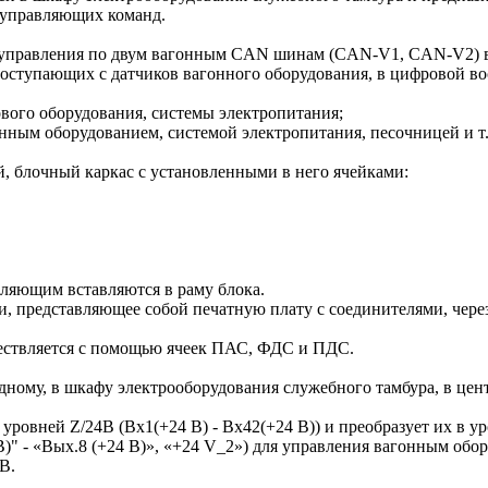
 управляющих команд.
управления по двум вагонным CAN шинам (CAN-V1, CAN-V2) в
оступающих с датчиков вагонного оборудования, в цифровой в
вого оборудования, системы электропитания;
ым оборудованием, системой электропитания, песочницей и т.
 блочный каркас с установленными в него ячейками:
ляющим вставляются в раму блока.
, представляющее собой печатную плату с соединителями, через
ствляется с помощью ячеек ПАС, ФДС и ПДС.
дному, в шкафу электрооборудования служебного тамбура, в цен
овней Z/24B (Вх1(+24 В) - Вх42(+24 В)) и преобразует их в ур
)" - «Вых.8 (+24 В)», «+24 V_2») для управления вагонным обо
В.