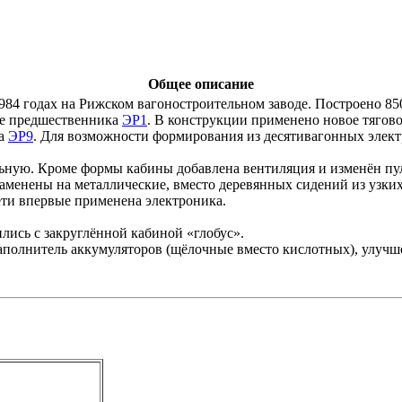
Общее описание
84 годах на Рижском вагоностроительном заводе. Построено 850
ве предшественника
ЭР1
. В конструкции применено новое тягов
ка
ЭР9
. Для возможности формирования из десятивагонных элек
ную. Кроме формы кабины добавлена вентиляция и изменён пуль
аменены на металлические, вместо деревянных сидений из узких
ети впервые применена электроника.
лись с закруглённой кабиной «глобус».
полнитель аккумуляторов (щёлочные вместо кислотных), улучше