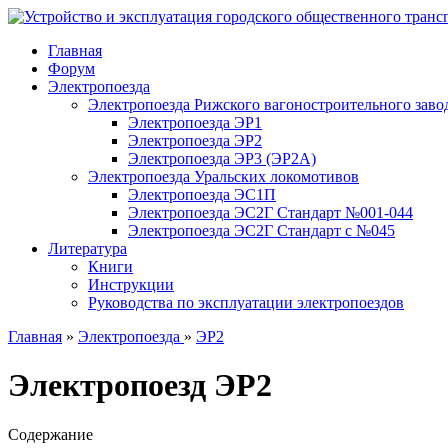
Главная
Форум
Электропоезда
Электропоезда Рижского вагоностроительного заво
Электропоезда ЭР1
Электропоезда ЭР2
Электропоезда ЭР3 (ЭР2А)
Электропоезда Уральских локомотивов
Электропоезда ЭС1П
Электропоезда ЭС2Г Стандарт №001-044
Электропоезда ЭС2Г Стандарт с №045
Литература
Книги
Инструкции
Руководства по эксплуатации электропоездов
Главная
»
Электропоезда
»
ЭР2
Электропоезд ЭР2
Содержание