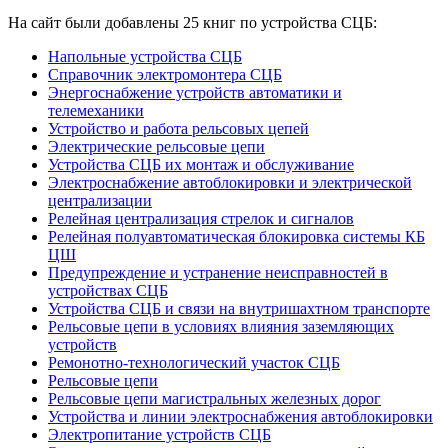
На сайт были добавлены 25 книг по устройства СЦБ:
Напольные устройства СЦБ
Справочник электромонтера СЦБ
Энергоснабжение устройств автоматики и
телемеханики
Устройство и работа рельсовых цепей
Электрические рельсовые цепи
Устройства СЦБ их монтаж и обслуживание
Электроснабжение автоблокировки и электрической
централизации
Релейная централизация стрелок и сигналов
Релейная полуавтоматическая блокировка системы КБ
ЦШ
Предупреждение и устранение неисправностей в
устройствах СЦБ
Устройства СЦБ и связи на внутришахтном транспорте
Рельсовые цепи в условиях влияния заземляющих
устройств
Ремонотно-технологический участок СЦБ
Рельсовые цепи
Рельсовые цепи магистральных железных дорог
Устройства и линии электроснабжения автоблокировки
Электропитание устройств СЦБ