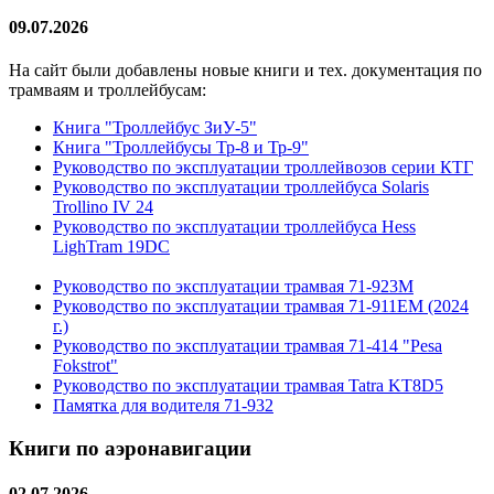
09.07.2026
На сайт были добавлены новые книги и тех. документация по
трамваям и троллейбусам:
Книга "Троллейбус ЗиУ-5"
Книга "Троллейбусы Тр-8 и Тр-9"
Руководство по эксплуатации троллейвозов серии КТГ
Руководство по эксплуатации троллейбуса Solaris
Trollino IV 24
Руководство по эксплуатации троллейбуса Hess
LighTram 19DC
Руководство по эксплуатации трамвая 71-923М
Руководство по эксплуатации трамвая 71-911ЕМ (2024
г.)
Руководство по эксплуатации трамвая 71-414 "Pesa
Fokstrot"
Руководство по эксплуатации трамвая Tatra KT8D5
Памятка для водителя 71-932
Книги по аэронавигации
02.07.2026