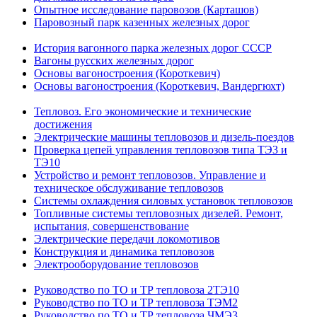
Опытное исследование паровозов (Карташов)
Паровозный парк казенных железных дорог
История вагонного парка железных дорог СССР
Вагоны русских железных дорог
Основы вагоностроения (Короткевич)
Основы вагоностроения (Короткевич, Вандергюхт)
Тепловоз. Его экономические и технические
достижения
Электрические машины тепловозов и дизель-поездов
Проверка цепей управления тепловозов типа ТЭ3 и
ТЭ10
Устройство и ремонт тепловозов. Управление и
техническое обслуживание тепловозов
Системы охлаждения силовых установок тепловозов
Топливные системы тепловозных дизелей. Ремонт,
испытания, совершенствование
Электрические передачи локомотивов
Конструкция и динамика тепловозов
Электрооборудование тепловозов
Руководство по ТО и ТР тепловоза 2ТЭ10
Руководство по ТО и ТР тепловоза ТЭМ2
Руководство по ТО и ТР тепловоза ЧМЭ3