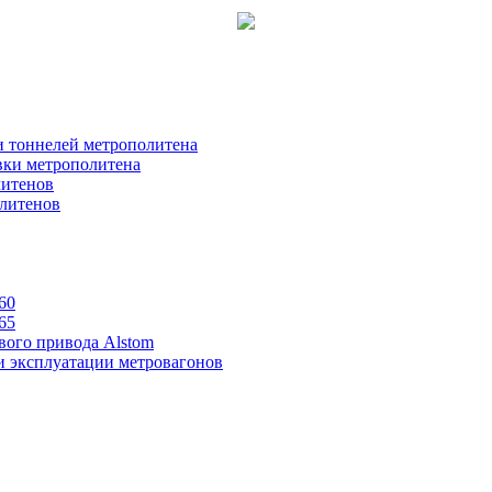
ии тоннелей метрополитена
вки метрополитена
литенов
олитенов
60
65
вого привода Alstom
и эксплуатации метровагонов