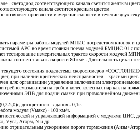
ле - светодиод соответствующего канала светится желтым цвет
оответствующего канала светится красным цветом.
не позволяет произвести измерение скорости в течение двух се
вать параметры работы модулей МПИС посредством кнопок и ц
 системой АРС во время стоянки поезда модулей БМЦИС-01 с по
 тестирование измерительных трактов скорости модулей МПИС-
жна соответствовать скорости 80 км/ч. Длительность цикла тест
текущего состояния подсистемы скоростемеров «СОСТОЯНИЕ». С
вет, при наличии критических неисправностей – красный цвет.
ен для: организации управления включением электропневмовен
 гребнесмазывателя на гребни колес колесных пар как на прям
ениями ЭПВ для подачи смазки при прямолинейном движении (S
-5,0)с, дискретность задания - 0,1с.
бота модуля (Vмакс) - 100 км/ч.
остической и управляющей информацией с модулями ЦИС, для 
л, Vугл, Аторм, N и др.
ю отрицательным ускорением порога торможения (Аизм>Аторм)