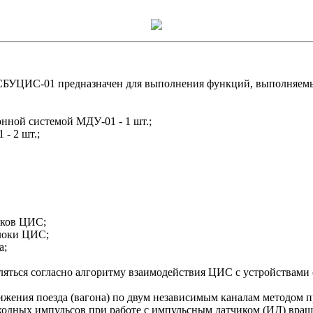
УЦИС-01 предназначен для выполнения функций, выполняемых
ной системой МДУ-01 - 1 шт.;
- 2 шт.;
оков ЦИС;
локи ЦИС;
а;
ться согласно алгоритму взаимодействия ЦИС с устройствами 
ижения поезда (вагона) по двум независимым каналам методом п
ходных импульсов при работе с импульсным датчиком (ИД) враще