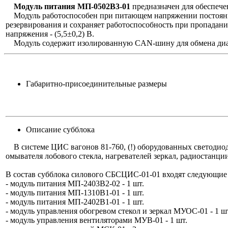
Модуль питания МП-0502В3-01
предназначен для обеспеч
Модуль работоспособен при питающем напряжении постоянног
резервирования и сохраняет работоспособность при пропада
напряжения - (5,5±0,2) В.
Модуль содержит изолированную CAN-шину для обмена диа
Габаритно-присоединительные размеры
Описание субблока
В системе ЦИС вагонов 81-760, (!) оборудованных светодиод
омывателя лобового стекла, нагревателей зеркал, радиостан
В состав субблока силового СБСЦИС-01-01 входят следующие
- модуль питания МП-2403В2-02 - 1 шт.
- модуль питания МП-1310В1-01 - 1 шт.
- модуль питания МП-2402В1-01 - 1 шт.
- модуль управления обогревом стекол и зеркал МУОС-01 - 1 ш
- модуль управления вентиляторами МУВ-01 - 1 шт.