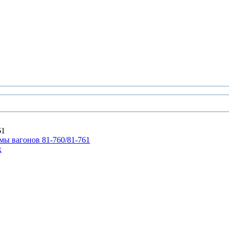
61
ы вагонов 81-760/81-761
х