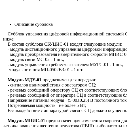
Описание субблока
Субблок управления цифровой информационной системой СБ
ниже:
В состав субблока СБУЦИС-01 входят следующие модули:
- модуль дистанционного управления цифровой информацион
- модуль преобразователя измерительного скорости МПИС-01 
- модуль связи МС-02 - 1 шт.;
- модуль управления гребнесмазывателем МУГС-01 - 1 шт.;
модуль питания МП-0502В3-01 - 1 шт.
Модуль МДУ-01
предназначен для передачи:
- сигналов взаимодействия с оператором СЦ;
- речевых сообщений оператору СЦ от соответствующих бл
- речевых сообщений от оператора СЦ в соответствующие б
Напряжение питания модуля - (5,00±0,25) В постоянного ток
Потребляемая мощность - не более 5 Вт;
Взаимодействие с аппаратурой связи с СЦ должно осуществля
Модуль МПИС-01
предназначен для измерения скорости дв
датчика вращения шестерни редуктора (ДВШ), либо частоты в