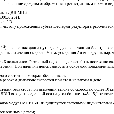
 на внешние средства отображения и регистрации, а также в вид
иками ДВШМП-2.
,00±0,25) В.
 ≤ 2 Вт.
частоту прохождения зубьев шестерни редуктора в рабочей зо
2
/с
) и расчетная длина пути до следующей станции Sост (дискре
енные значения скорости Vизм, ускорения Аизм и других парам
о Б подканалов. Резервный подканал должен быть постоянно вк
мерения. При наличии неисправности в основном подканале испо
го состояния, которая обеспечивает:
рабочем диапазоне скоростей при стоянке вагона в депо;
ерни редуктора при движении вагона со скоростью более 10 км
ДВШ вокруг продольной оси на угол больше ±(45±15)° относите
каналов модуля МПИС-01 индицируется световыми индикатора
тся зеленым цветом;