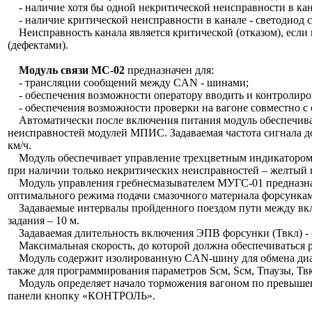
- наличие хотя бы одной некритической неисправности в кана
- наличие критической неисправности в канале - светодиод с
Неисправность канала является критической (отказом), если 
(дефектами).
Модуль связи МС-02
предназначен для:
- трансляции сообщений между CAN - шинами;
- обеспечения возможности оператору вводить и контролиро
- обеспечения возможности проверки на вагоне совместно с
Автоматически после включения питания модуль обеспечивает
неисправностей модулей МПИС. Задаваемая частота сигнала дол
км/ч.
Модуль обеспечивает управление трехцветным индикатором 
при наличии только некритических неисправностей – желтый ц
Модуль управления гребнесмазывателем МУГС-01 предназнач
оптимального режима подачи смазочного материала форсунками
Задаваемые интервалы пройденного поездом пути между включ
задания – 10 м.
Задаваемая длительность включения ЭПВ форсунки (Твкл) - (0,2
Максимальная скорость, до которой должна обеспечиваться ра
Модуль содержит изолированную CAN-шину для обмена диагн
также для программирования параметров Sсм, Sсм, Тпаузы, Твк
Модуль определяет начало торможения вагоном по превышени
панели кнопку «КОНТРОЛЬ».