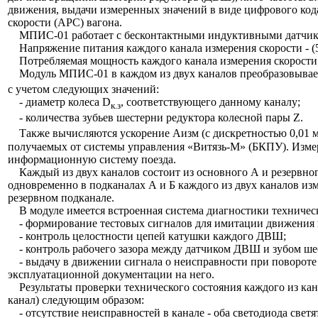
движения, выдачи измеренных значений в виде цифрового кода
скорости (АРС) вагона.
МПИС-01 работает с бесконтактными индуктивными датч
Напряжение питания каждого канала измерения скорости - (5
Потребляемая мощность каждого канала измерения скорости -
Модуль МПИС-01 в каждом из двух каналов преобразовывает 
с учетом следующих значений:
- диаметр колеса D
, соответствующего данному каналу;
к.з
- количества зубьев шестерни редуктора колесной пары Z.
Также вычисляются ускорение Аизм (с дискретностью 0,01 м
получаемых от системы управления «Витязь-М» (БКПУ). Измер
информационную систему поезда.
Каждый из двух каналов состоит из основного А и резервног
одновременно в подканалах А и Б каждого из двух каналов из
резервном подканале.
В модуле имеется встроенная система диагностики техническо
- формирование тестовых сигналов для имитации движения в 
- контроль целостности цепей катушки каждого ДВШ;
- контроль рабочего зазора между датчиком ДВШ и зубом шест
- выдачу в движении сигнала о неисправности при повороте 
эксплуатационной документации на него.
Результаты проверки технического состояния каждого из 
канал) следующим образом:
- отсутствие неисправностей в канале - оба светодиода светя