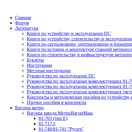
Главная
Форум
Литература
Книги по устройству и эксплуатации ПС
Книги по устройству, строительству и эксплуатац
Книги по сигнализации, централизации и блокиро
Книги по истории и архитектуре станций метропо
Книги по строительству и инфраструктуре метроп
Буклеты
Инструкции
Местные инструкции
Руководства по эксплуатации ПС
Руководства по эксплуатации комплектующих 81-7
Руководства по эксплуатации комплектующих 81-7
Руководства по эксплуатации комплектующих тяго
Конспекты и методические пособия по устройству 
Прочие пособия и конспекты
Вагоны метро
Вагоны завода МетроВагонМаш
81-703 (тип Е)
81-717.5
81-740/81-741 "Русич"