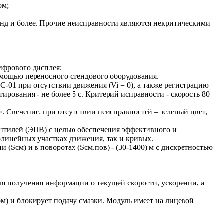
ом;
кунд и более. Прочие неисправности являются некритическими
ифрового дисплея;
мощью переносного стендового оборудования.
01 при отсутствии движения (Vi = 0), а также регистрацию
ирования - не более 5 с. Критерий исправности - скорость 80
вечение: при отсутствии неисправностей – зеленый цвет,
тилей (ЭПВ) с целью обеспечения эффективного и
олинейных участках движения, так и кривых.
см) и в поворотах (Sсм.пов) - (30-1400) м с дискретностью
получения информации о текущей скорости, ускорении, а
 и блокирует подачу смазки. Модуль имеет на лицевой