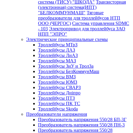
система (ТИСУ) "ШКОДА"
Транзисторная
(электронная) система(ИПТ)
"БЕЛКОММУНМАШ"
Тяговые
преобразователи для троллейбусов НТП
ООО (ЧЕРГОС)
Система управления SDMC
- 103
Электропривод для троллейбуса ЗАО
НПП "ЭПРО"
Электрические принципиальные схемы
Троллейбусы МТрЗ
Троллейбусы ЛАЗ
Троллейбусы ЛиАЗ
Троллейбусы МАЗ
Троллейбусы ЗиУ и ТролЗа
Троллейбусы БелКоммунМаш
Троллейбусы ВМЗ
Троллейбусы ЮМЗ
Троллейбусы СВАРЗ
Троллейбусы Днiпро
Троллейбусы ПТЗ
Троллейбусы ПК ТС
Троллейбусы Skoda
Преобразователи напряжения
Преобразователь напряжения 550/28 БП-3Г
Преобразователь напряжения 550/28 ПН-3
Преобразователь напряжения 550/28