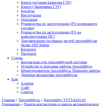
Книги (история развития ГЭТ)
Книги (Экономика ГЭТ)
Буклеты
Инструкции
Описания
Руководства по эксплуатации (РЭ подвижного
состава)
Руководства по эксплуатации (РЭ на
комплектующие ПС)
Документация составных частей троллейбусов
Skoda 24Tr Irisbus
Каталоги
Паспорта
Статьи
Контактная сеть троллейбусной системы
Устройство и описание работы троллейбуса
Штангоуловитель троллейбуса. Принцип работы
Дверные механизмы троллейбусов
Еще
Альбом
Софт
Советы
Главная
»
Троллейбусы
»
Троллейбус УТТЗ-6241.01
Горожанин
»
Панель контакторов и панель автоматических