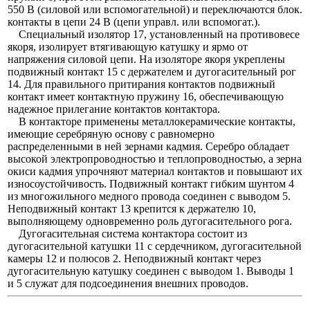
550 В (силовой или вспомогательной) и переключаются блок.
контакты в цепи 24 В (цепи управл. или вспомогат.).
Специальный изолятор 17, установленный на противовесе
якоря, изолирует втягивающую катушку и ярмо от
напряжения силовой цепи. На изоляторе якоря укреплены
подвижный контакт 15 с держателем и дугогасительный рог
14. Для правильного притирания контактов подвижный
контакт имеет контактную пружину 16, обеспечивающую
надежное прилегание контактов контактора.
В контакторе применены металлокерамические контакты,
имеющие серебряную основу с равномерно
распределенными в ней зернами кадмия. Серебро обладает
высокой электропроводностью и теплопроводностью, а зерна
окиси кадмия упрочняют материал контактов и повышают их
износоустойчивость. Подвижный контакт гибким шунтом 4
из многожильного медного провода соединен с выводом 5.
Неподвижный контакт 13 крепится к держателю 10,
выполняющему одновременно роль дугогасительного рога.
Дугогасительная система контактора состоит из
дугогасительной катушки 11 с сердечником, дугогасительной
камеры 12 и полюсов 2. Неподвижный контакт через
дугогасительную катушку соединен с выводом 1. Выводы 1
и 5 служат для подсоединения внешних проводов.