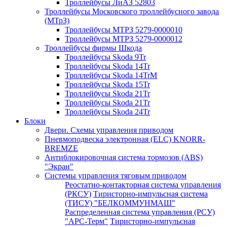
Троллейбусы ЛиАЗ 52803
Троллейбусы Московского троллейбусного завода
(МТрЗ)
Троллейбусы МТРЗ 5279-0000010
Троллейбусы МТРЗ 5279-0000012
Троллейбусы фирмы Шкода
Троллейбусы Skoda 9Tr
Троллейбусы Skoda 14Tr
Троллейбусы Skoda 14TrM
Троллейбусы Skoda 15Tr
Троллейбусы Skoda 21Tr
Троллейбусы Skoda 21Tr
Троллейбусы Skoda 24Tr
Блоки
Двери. Схемы управления приводом
Пневмоподвеска электронная (ELC) KNORR-
BREMZE
Антиблокировочная система тормозов (ABS)
"Экран"
Системы управления тяговым приводом
Реостатно-контакторная система управления
(РКСУ)
Тиристорно-импульсная система
(ТИСУ) "БЕЛКОММУНМАШ"
Распределенная система управления (РСУ)
"АРС-Терм"
Тиристорно-импульсная