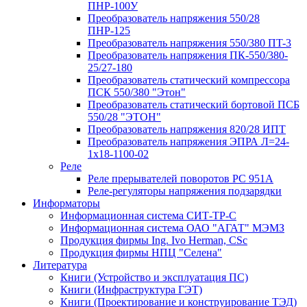
ПНР-100У
Преобразователь напряжения 550/28
ПНР-125
Преобразователь напряжения 550/380 ПT-3
Преобразователь напряжения ПК-550/380-
25/27-180
Преобразователь статический компрессора
ПСК 550/380 "Этон"
Преобразователь статический бортовой ПСБ
550/28 "ЭТОН"
Преобразователь напряжения 820/28 ИПТ
Преобразователь напряжения ЭПРА Л=24-
1х18-1100-02
Реле
Реле прерывателей поворотов РС 951А
Реле-регуляторы напряжения подзарядки
Информаторы
Информационная система СИТ-ТР-С
Информационная система ОАО "АГАТ" МЭМЗ
Продукция фирмы Ing. Ivo Herman, CSc
Продукция фирмы НПЦ "Селена"
Литература
Книги (Устройство и эксплуатация ПС)
Книги (Инфраструктура ГЭТ)
Книги (Проектирование и конструирование ТЭД)