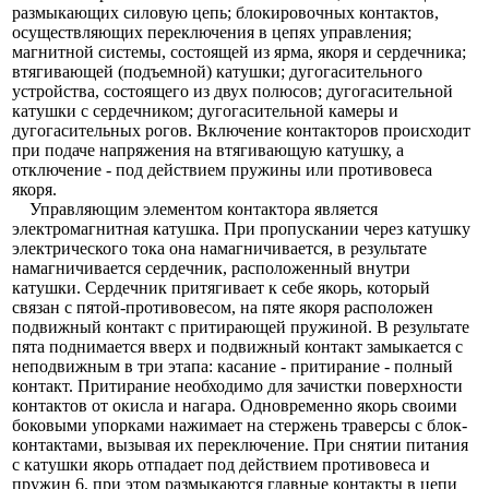
размыкающих силовую цепь; блокировочных контактов,
осуществляющих переключения в цепях управления;
магнитной системы, состоящей из ярма, якоря и сердечника;
втягивающей (подъемной) катушки; дугогасительного
устройства, состоящего из двух полюсов; дугогасительной
катушки с сердечником; дугогасительной камеры и
дугогасительных рогов. Включение контакторов происходит
при подаче напряжения на втягивающую катушку, а
отключение - под действием пружины или противовеса
якоря.
Управляющим элементом контактора является
электромагнитная катушка. При пропускании через катушку
электрического тока она намагничивается, в результате
намагничивается сердечник, расположенный внутри
катушки. Сердечник притягивает к себе якорь, который
связан с пятой-противовесом, на пяте якоря расположен
подвижный контакт с притирающей пружиной. В результате
пята поднимается вверх и подвижный контакт замыкается с
неподвижным в три этапа: касание - притирание - полный
контакт. Притирание необходимо для зачистки поверхности
контактов от окисла и нагара. Одновременно якорь своими
боковыми упорками нажимает на стержень траверсы с блок-
контактами, вызывая их переключение. При снятии питания
с катушки якорь отпадает под действием противовеса и
пружин 6, при этом размыкаются главные контакты в цепи